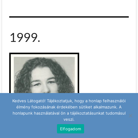
1999.
Kedves Látogató! Tájékoztatjuk, hogy a honlap felhasználói
élmény fokozásának érdekében sütiket alkalmazunk. A
honlapunk használatával ön a tájékoztatásunkat tudomásul
veszi.
Elfogadom