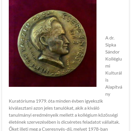
A dr.
Sipka
Sándor
Kollégiu
mi
Kulturál
is
Alapítvá
ny
Kuratóriuma 1979. óta minden évben igyekszik
kiválasztani azon jeles tanulókat, akik a kiváló
tanulmányi eredményeik mellett a kollégium közösségi
életének szervezésében is dicséretes feladatot vállaltak.
Őket illeti meg a Cseresnyés-díj, melyet 1978-ban