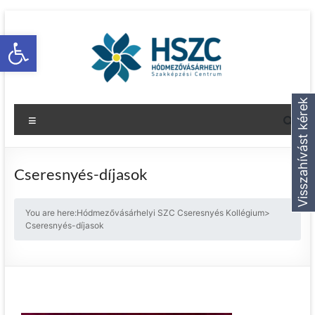
Eszköztár megnyitása
Visszahívást kérek
Cseresnyés-díjasok
You are here:
Hódmezővásárhelyi SZC Cseresnyés Kollégium
>
Cseresnyés-díjasok