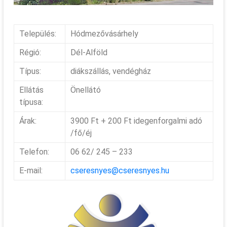
Település:
Hódmezővásárhely
Régió:
Dél-Alföld
Típus:
diákszállás, vendégház
Ellátás
Önellátó
típusa:
Árak:
3900 Ft + 200 Ft idegenforgalmi adó
/fő/éj
Telefon:
06 62/ 245 – 233
E-mail:
cseresnyes@cseresnyes.hu