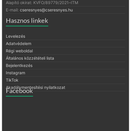
Alapító okirat:
KVFO/89779/2021
–
ITM
E-mail:
cseresnyes@cseresnyes.hu
Hasznos linkek
Levelezés
Adatvédelem
Régi weboldal
Általános közzétételi lista
Bejelentkezés
Instagram
TikTok
Akadálymentesítési nyilatkozat
Facebook