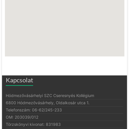
Kapcsolat
Hódmezővásárhelyi SZC Cseresnyés Kollégium
6800 Hódmezővásárhely, Oldalkosár utca 1.
Telefonszám: 06-62/245-233
OM: 203039/012
Törzskönyvi kivonat: 831983