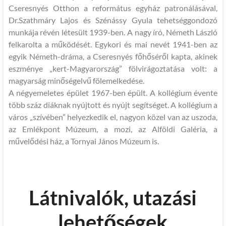
Cseresnyés Otthon a református egyház patronálásával,
Dr.Szathmáry Lajos és Szénássy Gyula tehetséggondozó
munkája révén létesült 1939-ben. A nagy író, Németh László
felkarolta a működését. Egykori és mai nevét 1941-ben az
egyik Németh-dráma, a Cseresnyés főhőséről kapta, akinek
eszménye „kert-Magyarország” fölvirágoztatása volt: a
magyarság minőségelvű fölemelkedése.
A négyemeletes épület 1967-ben épült. A kollégium évente
több száz diáknak nyújtott és nyújt segítséget. A kollégium a
város „szívében” helyezkedik el, nagyon közel van az uszoda,
az Emlékpont Múzeum, a mozi, az Alföldi Galéria, a
művelődési ház, a Tornyai János Múzeum is.
Látnivalók, utazási
lehetőségek