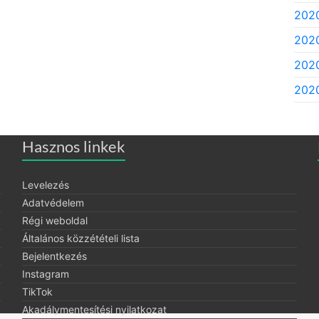
202
2020
2020
2020
Hasznos linkek
Levelezés
Adatvédelem
Régi weboldal
Általános közzétételi lista
Bejelentkezés
Instagram
TikTok
Akadálymentesítési nyilatkozat