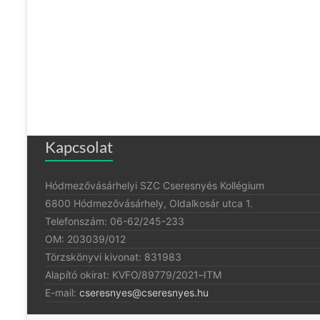
Kapcsolat
Hódmezővásárhelyi SZC Cseresnyés Kollégium
6800 Hódmezővásárhely, Oldalkosár utca 1.
Telefonszám: 06-62/245-233
OM: 203039/012
Törzskönyvi kivonat: 831983
Alapító okirat:
KVFO/89779/2021
–
ITM
E-mail:
cseresnyes@cseresnyes.hu