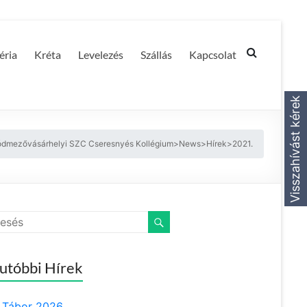
éria
Kréta
Levelezés
Szállás
Kapcsolat
Visszahívást kérek
dmezővásárhelyi SZC Cseresnyés Kollégium
>
News
>
Hírek
>
2021.
utóbbi Hírek
Tábor 2026.