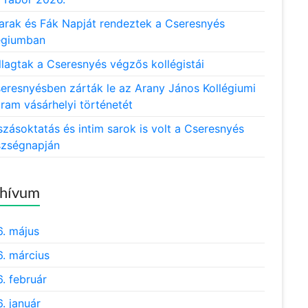
rak és Fák Napját rendeztek a Cseresnyés
égiumban
llagtak a Cseresnyés végzős kollégistái
eresnyésben zárták le az Arany János Kollégiumi
ram vásárhelyi történetét
zásoktatás és intim sarok is volt a Cseresnyés
zségnapján
hívum
. május
. március
. február
. január