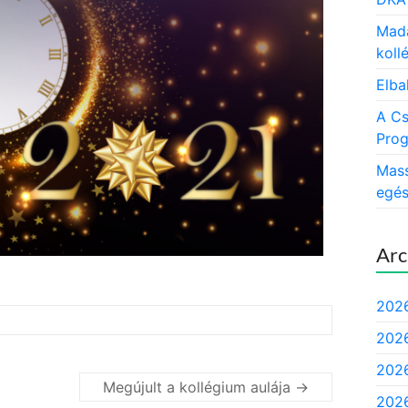
Mada
koll
Elba
A Cs
Prog
Mass
egés
Arc
2026
2026
2026
Megújult a kollégium aulája
→
2026