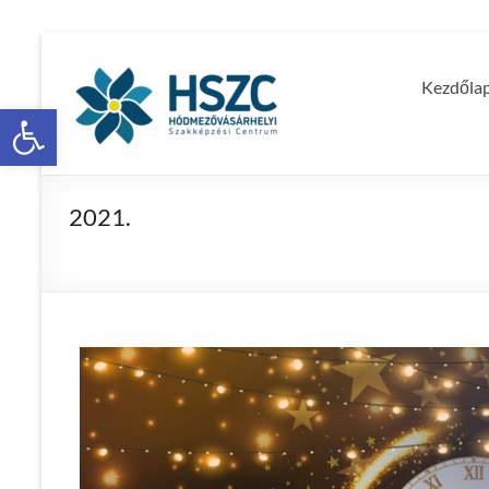
Kezdőla
Eszköztár megnyitása
2021.