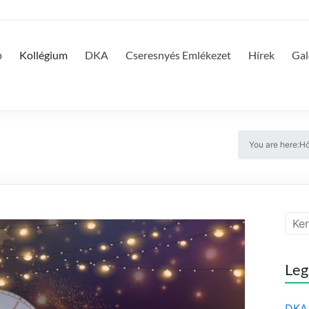
p
Kollégium
DKA
Cseresnyés Emlékezet
Hírek
Gal
You are here:
Hó
Leg
DKA 