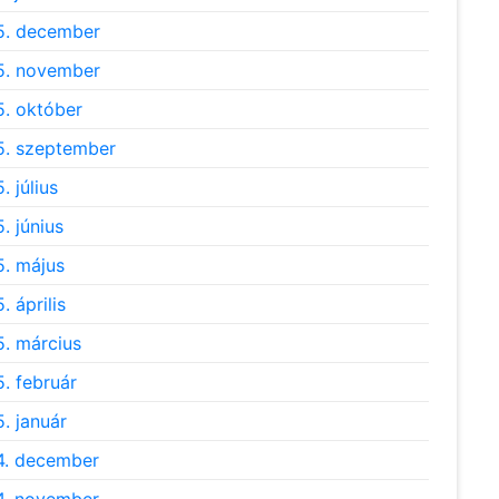
5. december
5. november
. október
. szeptember
. július
. június
. május
. április
. március
. február
. január
4. december