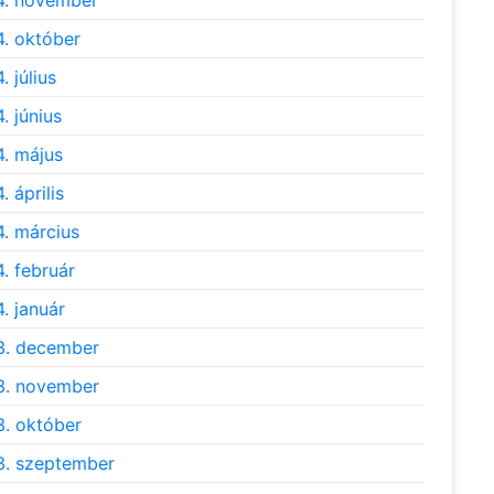
4. november
. október
. július
. június
. május
. április
. március
. február
. január
3. december
3. november
. október
. szeptember