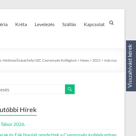
éria
Kréta
Levelezés
Szállás
Kapcsolat
Visszahívást kérek
e:
Hódmezővásárhelyi SZC Cseresnyés Kollégium
>
News
>
2021
>
március
utóbbi Hírek
Tábor 2026.
rak és Fák Napját rendeztek a Cseresnyés kollégiumban