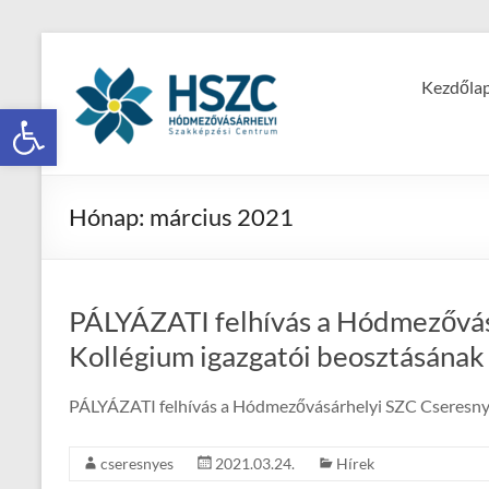
Kezdőla
Eszköztár megnyitása
Hónap:
március 2021
PÁLYÁZATI felhívás a Hódmezővás
Kollégium igazgatói beosztásának 
PÁLYÁZATI felhívás a Hódmezővásárhelyi SZC Cseresnyé
cseresnyes
2021.03.24.
Hírek