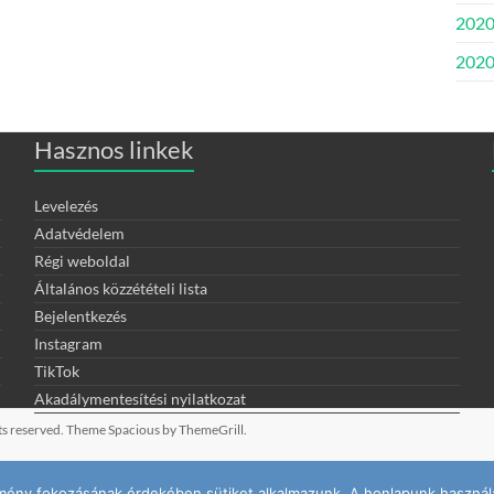
2020
2020.
Hasznos linkek
Levelezés
Adatvédelem
Régi weboldal
Általános közzétételi lista
Bejelentkezés
Instagram
TikTok
Akadálymentesítési nyilatkozat
ghts reserved. Theme
Spacious
by ThemeGrill.
élmény fokozásának érdekében sütiket alkalmazunk. A honlapunk használa