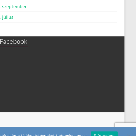
. szeptember
 július
Facebook
tával ön a tájékoztatásunkat tudomásul veszi.
Elfogadom