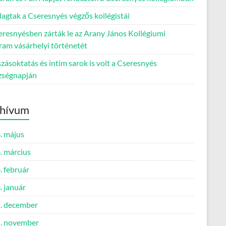
lagtak a Cseresnyés végzős kollégistái
eresnyésben zárták le az Arany János Kollégiumi
ram vásárhelyi történetét
ásoktatás és intim sarok is volt a Cseresnyés
zségnapján
hívum
. május
. március
. február
. január
. december
. november