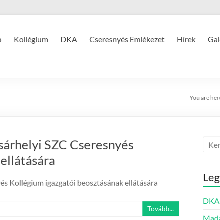
p
Kollégium
DKA
Cseresnyés Emlékezet
Hírek
Gal
You are her
árhelyi SZC Cseresnyés
ellátására
Leg
s Kollégium igazgatói beosztásának ellátására
DKA 
Tovább...
Mada