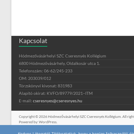
Kapcsolat
Hódmezővásárhelyi SZC Cseresnyés Kollégium
6800 Hódmezővásárhely, Oldalkosár utca 1.
Telefonszám: 06-62/245-233
OM: 203039/012
Törzskönyvi kivonat: 831983
Alapító okirat:
KVFO/89779/2021
–
ITM
E-mail:
cseresnyes@cseresnyes.hu
Copyright © 2026
Hódmezővásárhelyi SZC Cseresnyés Kollégium
. All ri
Powered by:
WordPress
.
Kedves Látogató! Tájékoztatjuk, hogy a honlap felhasználói 