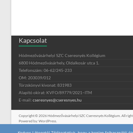
Kapcsolat
Hódmezővásárhelyi SZC Cseresnyés Kollégium
6800 Hódmezővásárhely, Oldalkosár utca 1.
Telefonszám: 06-62/245-233
OM: 203039/012
Törzskönyvi kivonat: 831983
Alapító okirat:
KVFO/89779/2021
–
ITM
E-mail:
cseresnyes@cseresnyes.hu
Copyright © 2026
Hódmezővásárhelyi SZC Cseresnyés Kollégium
. All ri
Powered by:
WordPress
.
Kedves Látogató! Tájékoztatjuk, hogy a honlap felhasználói 