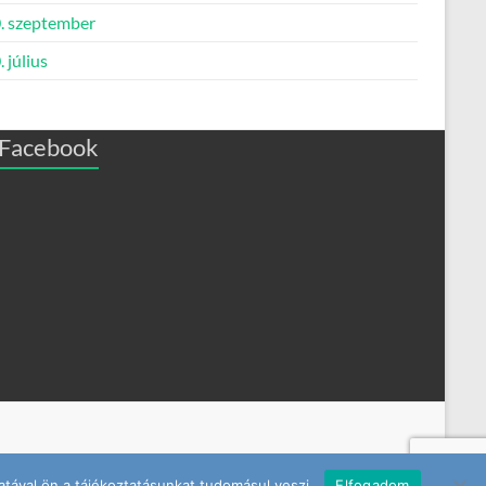
. szeptember
 július
Facebook
tával ön a tájékoztatásunkat tudomásul veszi.
Elfogadom