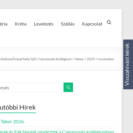
éria
Kréta
Levelezés
Szállás
Kapcsolat
Visszahívást kérek
Hódmezővásárhelyi SZC Cseresnyés Kollégium
>
News
>
2025
>
november
utóbbi Hírek
Tábor 2026.
rak és Fák Napját rendeztek a Cseresnyés kollégiumban