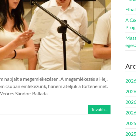
Elbal
A Cs
Prog
Massz
egés
Arc
lom napjait a megemlékezésen. A megemlékezés a Hej,
2026
nem csupán emlékezünk, hanem átéljük a történelmet.
2026
 Weöres Sándor: Ballada
2026
Tovább...
2026
2025
2025