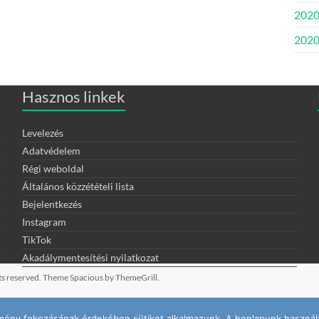
2020
2020.
Hasznos linkek
Levelezés
Adatvédelem
Régi weboldal
Általános közzétételi lista
Bejelentkezés
Instagram
TikTok
Akadálymentesítési nyilatkozat
ghts reserved. Theme
Spacious
by ThemeGrill.
élmény fokozásának érdekében sütiket alkalmazunk. A honlapunk használa