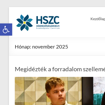
Kezdőla
Eszköztár megnyitása
Hónap:
november 2025
Megidézték a forradalom szellem