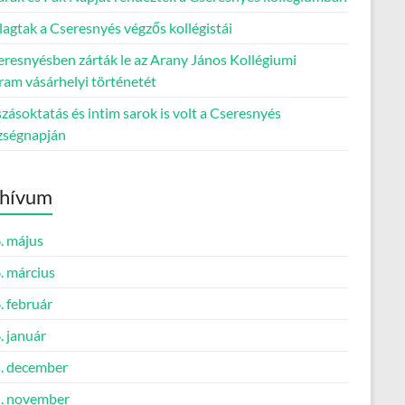
lagtak a Cseresnyés végzős kollégistái
eresnyésben zárták le az Arany János Kollégiumi
ram vásárhelyi történetét
ásoktatás és intim sarok is volt a Cseresnyés
zségnapján
hívum
. május
. március
. február
. január
. december
. november