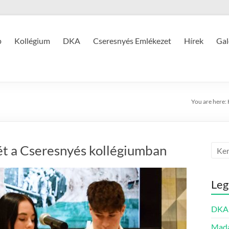
p
Kollégium
DKA
Cseresnyés Emlékezet
Hírek
Gal
You are here:
ét a Cseresnyés kollégiumban
Leg
DKA 
Mada