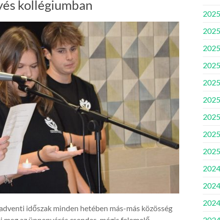
yés kollégiumban
2025
2025
2025.
2025.
2025
2025.
2025
2025
2025
2024
2024
2024
z adventi időszak minden hetében más-más közösség
mti meg az ünnepvárás csendes, mégis felemelő
2024.