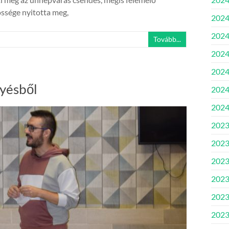
össége nyitotta meg,
2024.
2024
Tovább...
2024.
2024
nyésből
2024
2024
2023
2023
2023
2023
2023
2023.