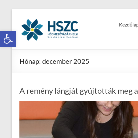
Kezdőla
Eszköztár megnyitása
Hónap:
december 2025
A remény lángját gyújtották meg 