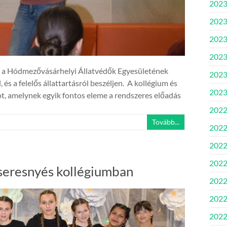
2023.
2023
2023.
2023
, a Hódmezővásárhelyi Állatvédők Egyesületének
2023
 és a felelős állattartásról beszéljen. A kollégium és
2023
ot, amelynek egyik fontos eleme a rendszeres előadás
2022
Tovább...
2022
2022
2022
seresnyés kollégiumban
2022.
2022.
2022