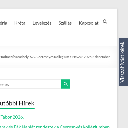
éria
Kréta
Levelezés
Szállás
Kapcsolat
Visszahívást kérek
Hódmezővásárhelyi SZC Cseresnyés Kollégium
>
News
>
2025
>
december
utóbbi Hírek
Tábor 2026.
rak és Fák Napját rendeztek a Cseresnyés kollégiumban