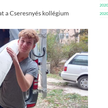
2020
at a Cseresnyés kollégium
2020.