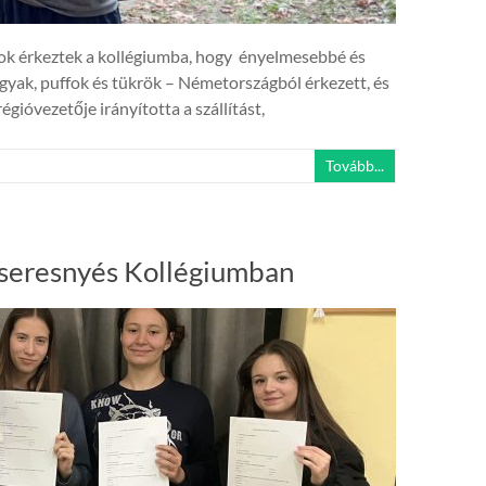
orok érkeztek a kollégiumba, hogy ényelmesebbé és
ak, puffok és tükrök – Németországból érkezett, és
gióvezetője irányította a szállítást,
Tovább...
 Cseresnyés Kollégiumban