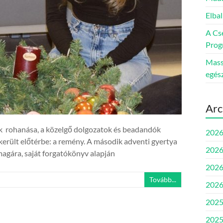
Elbal
A Cs
Prog
Massz
egés
Arc
ok rohanása, a közelgő dolgozatok és beadandók
2026
erült előtérbe: a remény. A második adventi gyertya
2026
agára, saját forgatókönyv alapján
2026
Tovább...
2026
2025
2025