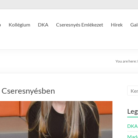
p
Kollégium
DKA
Cseresnyés Emlékezet
Hírek
Gal
You are here:
a Cseresnyésben
Leg
DKA 
Mada