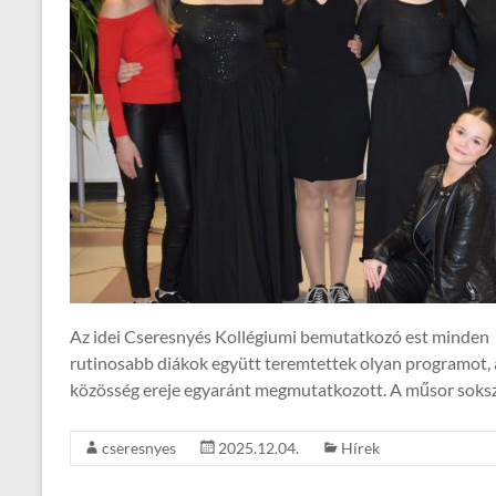
Az idei Cseresnyés Kollégiumi bemutatkozó est minden vá
rutinosabb diákok együtt teremtettek olyan programot, 
közösség ereje egyaránt megmutatkozott. A műsor soksz
cseresnyes
2025.12.04.
Hírek