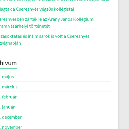
lagtak a Cseresnyés végzős kollégistái
eresnyésben zárták le az Arany János Kollégiumi
ram vásárhelyi történetét
ásoktatás és intim sarok is volt a Cseresnyés
zségnapján
hívum
. május
. március
. február
. január
. december
. november