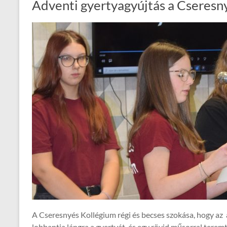
Adventi gyertyagyújtás a Cseresn
A Cseresnyés Kollégium régi és becses szokása, hogy a
lobbantja lángra a gyertyát, és egy rövid műsorral tere