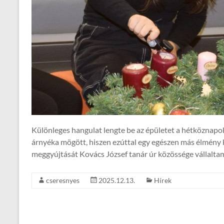
Különleges hangulat lengte be az épületet a hétköznap
árnyéka mögött, hiszen ezúttal egy egészen más élmény k
meggyújtását Kovács József tanár úr közössége vállaltam
cseresnyes
2025.12.13.
Hírek