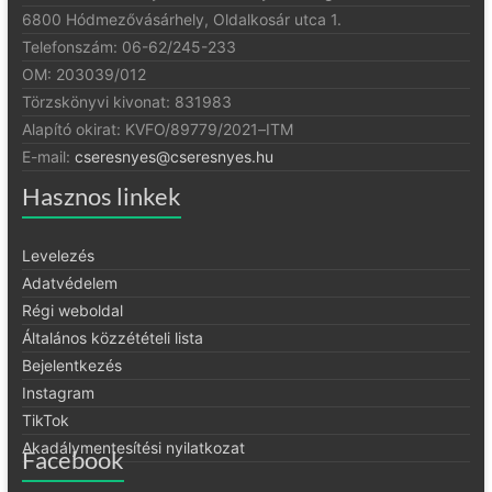
6800 Hódmezővásárhely, Oldalkosár utca 1.
Telefonszám: 06-62/245-233
OM: 203039/012
Törzskönyvi kivonat: 831983
Alapító okirat:
KVFO/89779/2021
–
ITM
E-mail:
cseresnyes@cseresnyes.hu
Hasznos linkek
Levelezés
Adatvédelem
Régi weboldal
Általános közzétételi lista
Bejelentkezés
Instagram
TikTok
Akadálymentesítési nyilatkozat
Facebook