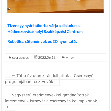
Tizenegy nyári táborba várja a diákokat a
Hódmezővásárhelyi Szakképzési Centrum
Robotika, sütemények és 3D nyomtatás
cseresnyes
2022.06.15.
Hírek
←
Több év után kirándulhattak a Cseresnyés
programjában résztvevők
Nagyszerű eredményekkel gazdagították
intézményük hírnevét a cseresnyés kolimpikonok
→