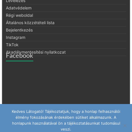
Levelezés
Adatvédelem
Régi weboldal
Általános közzétételi lista
Bejelentkezés
Instagram
TikTok
Akadálymentesítési nyilatkozat
Facebook
Kedves Látogató! Tájékoztatjuk, hogy a honlap felhasználói
élmény fokozásának érdekében sütiket alkalmazunk. A
honlapunk használatával ön a tájékoztatásunkat tudomásul
veszi.
Copyright © 2026
Hódmezővásárhelyi SZC Cseresnyés Kollégium
. All