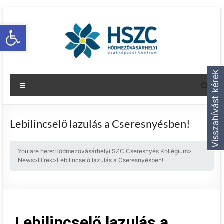
Eszköztár megnyitása
Visszahívást kérek
Lebilincselő lazulás a Cseresnyésben!
You are here:
Hódmezővásárhelyi SZC Cseresnyés Kollégium
>
News
>
Hírek
>
Lebilincselő lazulás a Cseresnyésben!
Lebilincselő lazulás a