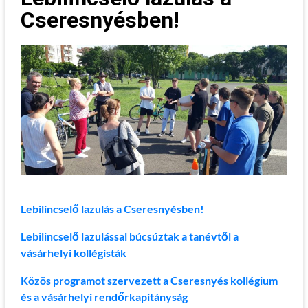
Cseresnyésben!
Lebilincselő lazulás a Cseresnyésben!
Lebilincselő lazulással búcsúztak a tanévtől a
vásárhelyi kollégisták
Közös programot szervezett a Cseresnyés kollégium
és a vásárhelyi rendőrkapitányság