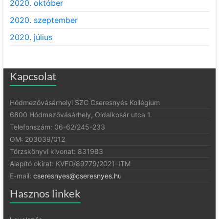
2020. október
2020. szeptember
2020. július
Kapcsolat
Hódmezővásárhelyi SZC Cseresnyés Kollégium
6800 Hódmezővásárhely, Oldalkosár utca 1.
Telefonszám: 06-62/245-233
OM: 203039/012
Törzskönyvi kivonat: 831983
Alapító okirat:
KVFO/89779/2021
–
ITM
E-mail:
cseresnyes@cseresnyes.hu
Hasznos linkek