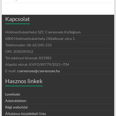
Kapcsolat
Hódmezővásárhelyi SZC Cseresnyés Kollégium
6800 Hódmezővásárhely, Oldalkosár utca 1.
Telefonszám: 06-62/245-233
OM: 203039/012
Törzskönyvi kivonat: 831983
Alapító okirat:
KVFO/89779/2021
–
ITM
E-mail:
cseresnyes@cseresnyes.hu
Hasznos linkek
Levelezés
Adatvédelem
Régi weboldal
Általános közzétételi lista