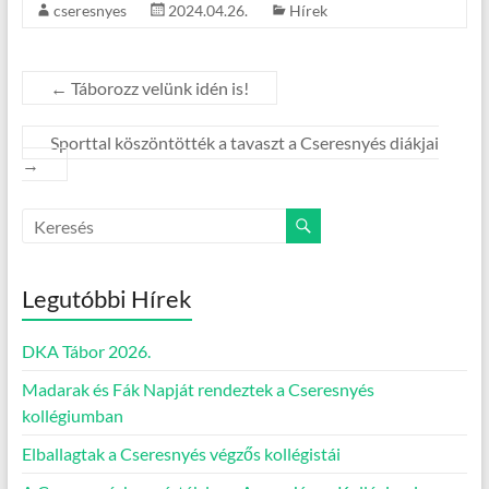
cseresnyes
2024.04.26.
Hírek
←
Táborozz velünk idén is!
Sporttal köszöntötték a tavaszt a Cseresnyés diákjai
→
Legutóbbi Hírek
DKA Tábor 2026.
Madarak és Fák Napját rendeztek a Cseresnyés
kollégiumban
Elballagtak a Cseresnyés végzős kollégistái