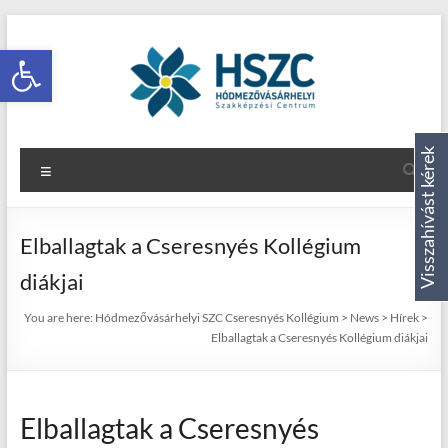
Eszköztár megnyitása
Visszahívást kérek
Elballagtak a Cseresnyés Kollégium
diákjai
You are here:
Hódmezővásárhelyi SZC Cseresnyés Kollégium
>
News
>
Hírek
>
Elballagtak a Cseresnyés Kollégium diákjai
Elballagtak a Cseresnyés