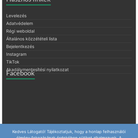
Levelezés
Adatvédelem
Régi weboldal
Általános közzétételi lista
Bejelentkezés
Instagram
TikTok
Akadálymentesítési nyilatkozat
Facebook
Kedves Látogató! Tájékoztatjuk, hogy a honlap felhasználói
élmény fokozásának érdekében sütiket alkalmazunk. A