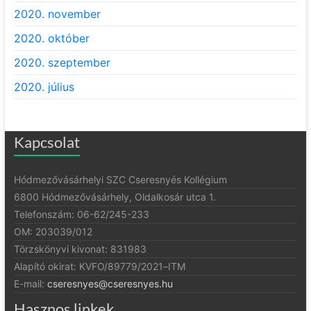
2020. november
2020. október
2020. szeptember
2020. július
Kapcsolat
Hódmezővásárhelyi SZC Cseresnyés Kollégium
6800 Hódmezővásárhely, Oldalkosár utca 1.
Telefonszám: 06-62/245-233
OM: 203039/012
Törzskönyvi kivonat: 831983
Alapító okirat:
KVFO/89779/2021
–
ITM
E-mail:
cseresnyes@cseresnyes.hu
Hasznos linkek