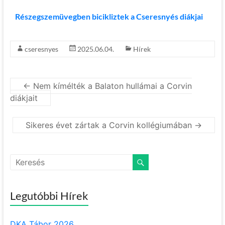
Részegszemüvegben bicikliztek a Cseresnyés diákjai
cseresnyes
2025.06.04.
Hírek
←
Nem kímélték a Balaton hullámai a Corvin
diákjait
Sikeres évet zártak a Corvin kollégiumában
→
Legutóbbi Hírek
DKA Tábor 2026.