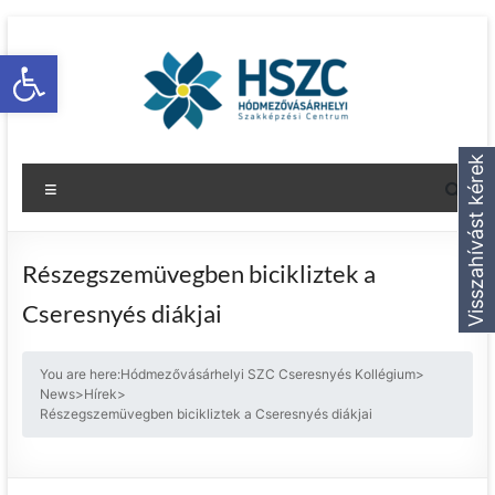
Eszköztár megnyitása
Visszahívást kérek
Részegszemüvegben bicikliztek a
Cseresnyés diákjai
You are here:
Hódmezővásárhelyi SZC Cseresnyés Kollégium
>
News
>
Hírek
>
Részegszemüvegben bicikliztek a Cseresnyés diákjai