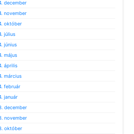
4. december
4. november
. október
. július
. június
. május
. április
. március
. február
. január
3. december
3. november
. október