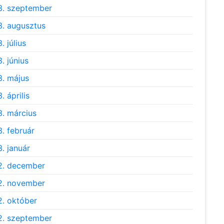
. szeptember
. augusztus
. július
. június
. május
. április
. március
. február
. január
2. december
2. november
. október
. szeptember