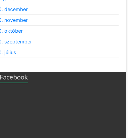
0. december
0. november
. október
. szeptember
. július
Facebook