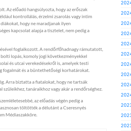
202
olt. Az előadó hangsúlyozta, hogy az erőszak
202
éldául kontrollálás, érzelmi zsarolás vagy intim
2024
a diákokat, hogy ne maradjanak ilyen
ges kapcsolat alapja a tisztelet, nem pedig a
2024
2024
désével foglalkozott. A rendőrfőhadnagy rámutatott,
2024
a bolti lopás, komoly jogi következményekkel
olai és utcai verekedésekről is, amelyek testi
2024
g fogalmát és a büntethetőségi korhatárokat.
2024
. Arra biztatta a fiatalokat, hogy ne tartsák
2024
szüleikhez, tanáraikhoz vagy akár a rendőrséghez.
2024
szemléletesebbé, az előadás végén pedig a
202
t hasznosan töltötték a délutánt a Cseresnyés
ium Médiaszakköre.
202
2023