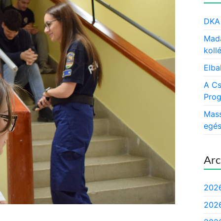
DKA 
Mada
koll
Elba
A Cs
Prog
Mass
egés
Arc
2026
2026