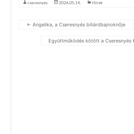
cseresnyes
2026.05.14.
Hírek
←
Angelika, a Cseresnyés biliárdbajnoknője
Együttműködés kötött a Cseresnyés K