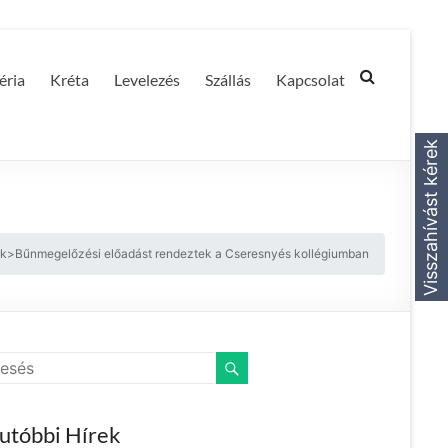
éria
Kréta
Levelezés
Szállás
Kapcsolat
Visszahívást kérek
ek
>
Bűnmegelőzési előadást rendeztek a Cseresnyés kollégiumban
utóbbi Hírek