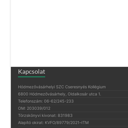
Kapcsolat
Hódmezővásárhelyi SZC Cseresnyés Kollégium
6800 Hódmezővásárhely, Oldalkosár utca 1.
Telefonszám: 06-62/245-233
OM: 203039/012
Törzskönyvi kivonat: 831983
Alapító okirat:
KVFO/89779/2021
–
ITM