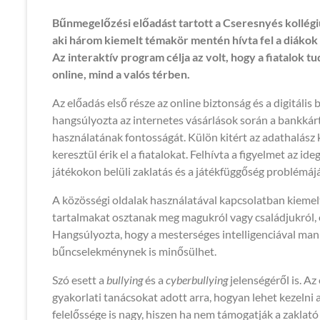
Bűnmegelőzési előadást tartott a Cseresnyés kollé
aki három kiemelt témakör mentén hívta fel a diákok
Az interaktív program célja az volt, hogy a fiatalok
online, mind a valós térben.
Az előadás első része az online biztonság és a digitáli
hangsúlyozta az internetes vásárlások során a bankkár
használatának fontosságát. Külön kitért az adathalász 
keresztül érik el a fiatalokat. Felhívta a figyelmet az i
játékokon belüli zaklatás és a játékfüggőség problémájá
A közösségi oldalak használatával kapcsolatban kiemelt
tartalmakat osztanak meg magukról vagy családjukról, é
Hangsúlyozta, hogy a mesterséges intelligenciával man
bűncselekménynek is minősülhet.
Szó esett a
bullying
és a
cyberbullying
jelenségéről is. Az
gyakorlati tanácsokat adott arra, hogyan lehet kezelni
felelőssége is nagy, hiszen ha nem támogatják a zaklató