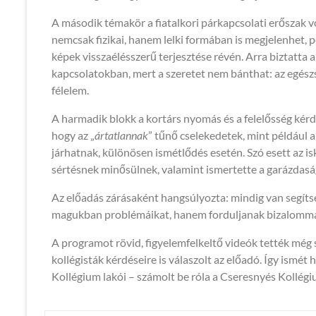
A második témakör a fiatalkori párkapcsolati erőszak v
nemcsak fizikai, hanem lelki formában is megjelenhet, p
képek visszaélésszerű terjesztése révén. Arra biztatta 
kapcsolatokban, mert a szeretet nem bánthat: az egészsé
félelem.
A harmadik blokk a kortárs nyomás és a felelősség kér
hogy az „
ártatlannak
” tűnő cselekedetek, mint például 
járhatnak, különösen ismétlődés esetén. Szó esett az isk
sértésnek minősülnek, valamint ismertette a garázdasá
Az előadás zárásaként hangsúlyozta: mindig van segítség
magukban problémáikat, hanem forduljanak bizalommal 
A programot rövid, figyelemfelkeltő videók tették még 
kollégisták kérdéseire is válaszolt az előadó. Így ismé
Kollégium lakói – számolt be róla a Cseresnyés Kollég