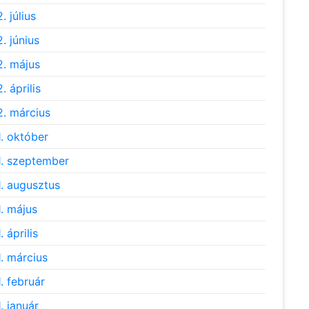
. július
. június
. május
. április
. március
. október
. szeptember
. augusztus
. május
 április
. március
. február
. január