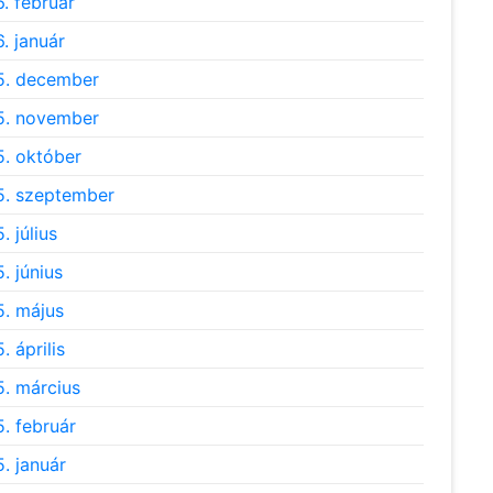
. február
. január
5. december
5. november
. október
. szeptember
. július
. június
. május
. április
. március
. február
. január