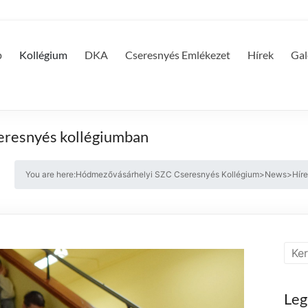
p
Kollégium
DKA
Cseresnyés Emlékezet
Hírek
Gal
eresnyés kollégiumban
You are here:
Hódmezővásárhelyi SZC Cseresnyés Kollégium
>
News
>
Hír
Leg