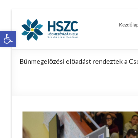
Kezdőla
Eszköztár megnyitása
Bűnmegelőzési előadást rendeztek a Cs