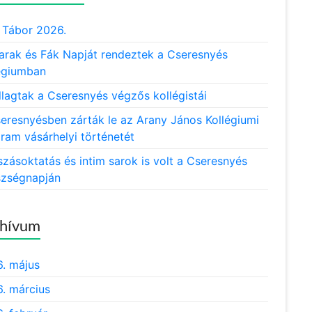
Tábor 2026.
rak és Fák Napját rendeztek a Cseresnyés
égiumban
llagtak a Cseresnyés végzős kollégistái
eresnyésben zárták le az Arany János Kollégiumi
ram vásárhelyi történetét
zásoktatás és intim sarok is volt a Cseresnyés
zségnapján
hívum
. május
. március