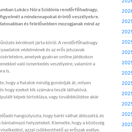
2026
giumban Lukács Nóra Szidónia rendőrfőhadnagy,
2026
 figyelmét a mindennapokat érintő veszélyekre.
202
 tudatosabban és felelősebben mozogjanak mind az
202
2025
s bűnözés kérdéseit járta körül. A rendőrfőhadnagy
tyaadatok védelmének és az erős jelszavak
2025
kísérletekre, amelyek gyakran online játékokon
2025
degenekkel való ismerkedés veszélyeire, valamint a
ra is.
2025
e, hogy a fiatalok mindig gondolják át, milyen
2025
s hogy ezeket kik számára teszik láthatóvá.
2025
ipulált képek birtoklása, vagy továbbküldése akár
2025
2025
 előadó hangsúlyozta, hogy bárki válhat áldozattá, és
 a bántalmazó helyzeteket. Kiemelte, hogy a közösség
2025
 viselkedést, azzal csökkenthető az erőszak esélye.