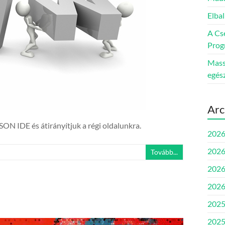
Elbal
A Cs
Prog
Massz
egés
Arc
TSON IDE és átirányítjuk a régi oldalunkra.
2026
2026
Tovább...
2026
2026
2025
2025