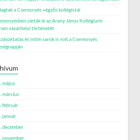
lagtak a Cseresnyés végzős kollégistái
eresnyésben zárták le az Arany János Kollégiumi
ram vásárhelyi történetét
ásoktatás és intim sarok is volt a Cseresnyés
zségnapján
hívum
. május
. március
. február
. január
. december
. november