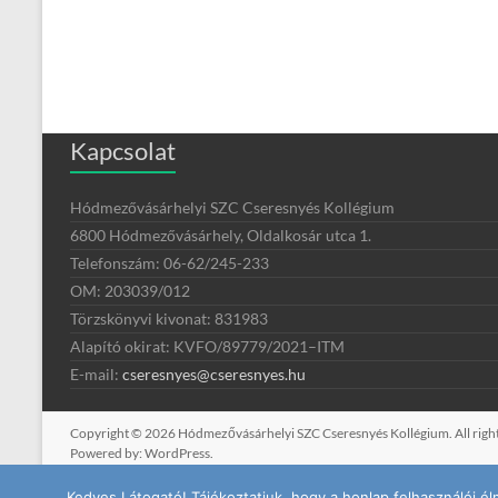
Kapcsolat
Hódmezővásárhelyi SZC Cseresnyés Kollégium
6800 Hódmezővásárhely, Oldalkosár utca 1.
Telefonszám: 06-62/245-233
OM: 203039/012
Törzskönyvi kivonat: 831983
Alapító okirat:
KVFO/89779/2021
–
ITM
E-mail:
cseresnyes@cseresnyes.hu
Copyright © 2026
Hódmezővásárhelyi SZC Cseresnyés Kollégium
. All ri
Powered by:
WordPress
.
Kedves Látogató! Tájékoztatjuk, hogy a honlap felhasználói 