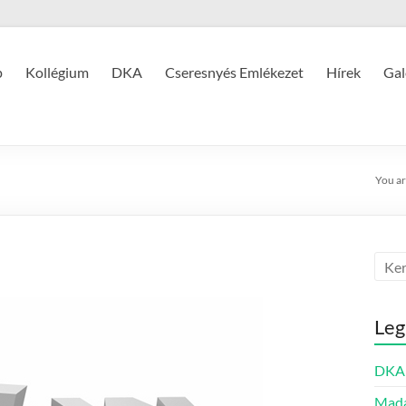
p
Kollégium
DKA
Cseresnyés Emlékezet
Hírek
Gal
You ar
Leg
DKA 
Mada