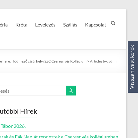
éria
Kréta
Levelezés
Szállás
Kapcsolat
Visszahívást kérek
e here:
Hódmezővásárhelyi SZC Cseresnyés Kollégium
>
Articles by: admin
utóbbi Hírek
Tábor 2026.
rak és Fák Napját rendeztek a Cseresnyés kollégiumban