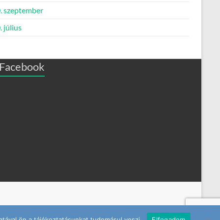
. szeptember
 július
Facebook
tával ön a tájékoztatásunkat tudomásul veszi.
Elfogadom