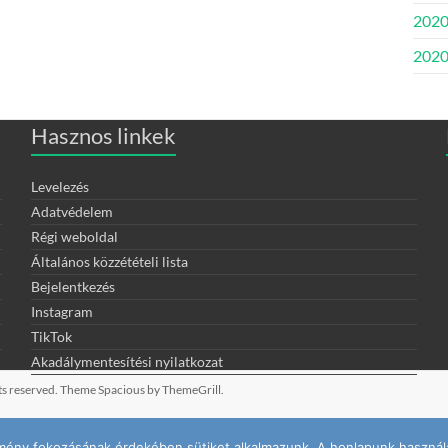
2020
2020.
Hasznos linkek
Levelezés
Adatvédelem
Régi weboldal
Általános közzétételi lista
Bejelentkezés
Instagram
TikTok
Akadálymentesítési nyilatkozat
ghts reserved. Theme
Spacious
by ThemeGrill.
élmény fokozásának érdekében sütiket alkalmazunk. A honlapunk használa