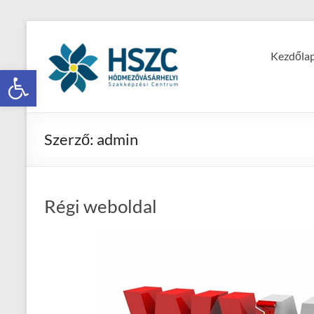
Kezdőla
Eszköztár megnyitása
Szerző:
admin
Régi weboldal