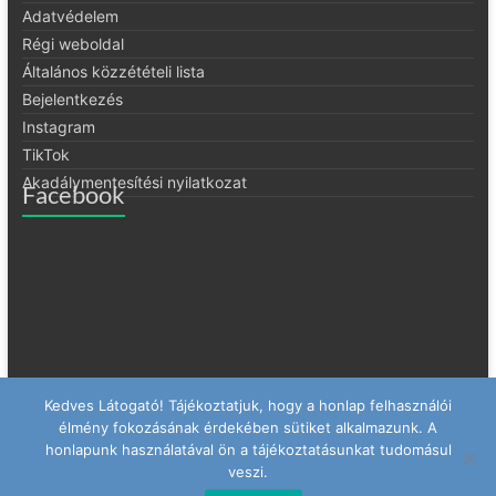
Adatvédelem
Régi weboldal
Általános közzétételi lista
Bejelentkezés
Instagram
TikTok
Akadálymentesítési nyilatkozat
Facebook
Kedves Látogató! Tájékoztatjuk, hogy a honlap felhasználói
élmény fokozásának érdekében sütiket alkalmazunk. A
honlapunk használatával ön a tájékoztatásunkat tudomásul
veszi.
Copyright © 2026
Hódmezővásárhelyi SZC Cseresnyés Kollégium
. All
rights reserved. Theme
Spacious
by ThemeGrill. Powered by:
WordPress
.