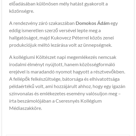
előadásában különösen mély hatást gyakorolt a
közönségre.
A rendezvény záró szakaszában
Domokos Ádám
egy
eddig ismeretlen szerző versével lepte meg a
hallgatóságot, majd Kukovecz Péterrel közös zenei
produkciójuk méltó lezárása volt az ünnepségnek.
A kollégiumi Költészet napi megemlékezés nemcsak
irodalmi élményt nyújtott, hanem közösségformáló
erejével is maradandó nyomot hagyott a résztvevőkben.
A fellépők felkészültsége, bátorsága és elhivatottsága
példaértékű volt, ami hozzájárult ahhoz, hogy egy igazán
színvonalas és emlékezetes esemény valósuljon meg –
írta beszámolójában a Cseresnyés Kollégium
Médiaszakköre.