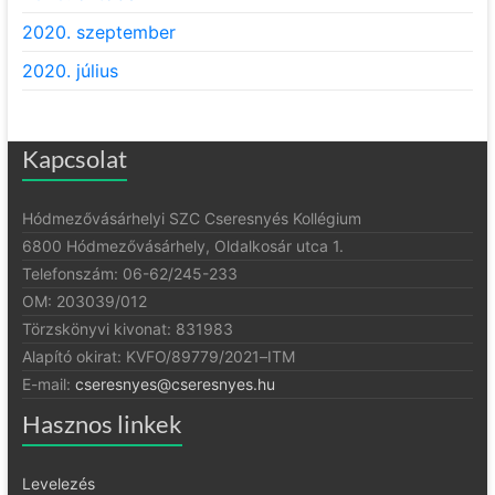
2020. szeptember
2020. július
Kapcsolat
Hódmezővásárhelyi SZC Cseresnyés Kollégium
6800 Hódmezővásárhely, Oldalkosár utca 1.
Telefonszám: 06-62/245-233
OM: 203039/012
Törzskönyvi kivonat: 831983
Alapító okirat:
KVFO/89779/2021
–
ITM
E-mail:
cseresnyes@cseresnyes.hu
Hasznos linkek
Levelezés