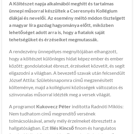
A Költészet napja alkalmából meghitt és tartalmas
ünnepi műsorral készültek a Cseresnyés Kollégium
diákjai és nevelői. Az esemény méltó módon tisztelgett
a magyar líra gazdag hagyománya előtt, miközben
lehetőséget adott arra is, hogy a fiatalok saját
tehetségüket és érzéseiket megmutassák.
A rendezvény ünnepélyes megnyitójában elhangzott,
hogy a költészet különleges hidat képez ember és ember
között: gondolatokat ébreszt, érzéseket közvetít, és segít
eligazodni a világban. A bevezető szavak után felcsendült
József Attila: Születésnapomra című megzenésített
költeménye, majd a kollégiumi közösségek változatos és
színvonalas műsorral idézték meg a versek világát.
A programot
Kukovecz Péter
indította Radnóti Miklós:
Nem tudhatom című megrendítő versének
tolmácsolásával, amely mély érzelmeket ébresztett a
hallgatóságban. Ezt
Illés Kincső
finom és hangulatos