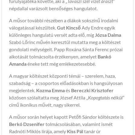
furulyajátéka követte, aki a „
Tavaszi szél vizet áraszt
”
népdallal varázsolt bensőséges hangulatot.
A műsor további részében a diákok sokszínű irodalmi
válogatással készültek.
Gut Kincső
Ady Endre egyik
különleges hangulatú versét adta elő, míg
Józsa Dalma
Szabó Lőrinc művén keresztül mutatta meg a költészet
gondolati mélységeit. Papp Roxána Sánta Ferenc prózai
alkotását tolmácsolta érzékenyen, amelyet
Bankó
Amanda
éneke tett még emlékezetesebbé.
A magyar költészet központi témái – szerelem, haza,
szabadság – a csoportos előadásokban is hangsúlyosan
megjelentek.
Kozma Emma
és
Bereczki Krisztofer
közösen szólaltatta meg József Attila „
Kopogtatás nélkül
”
című ikonikus művét, nagy sikerrel.
A műsor során helyet kapott Petőfi Sándor költészete is
Berkó Dzsenifer
tolmácsolásában, valamint ismét
Radnóti Miklós lírája, amely
Kiss Pál
tanár úr