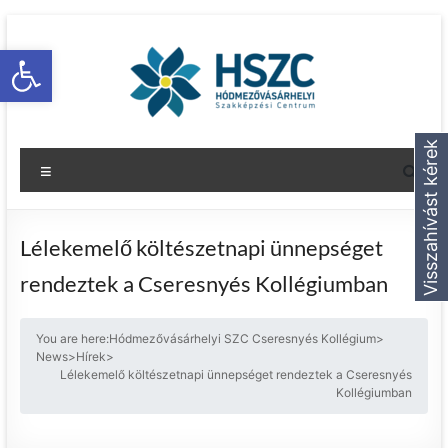
Eszköztár megnyitása
Visszahívást kérek
Lélekemelő költészetnapi ünnepséget
rendeztek a Cseresnyés Kollégiumban
You are here:
Hódmezővásárhelyi SZC Cseresnyés Kollégium
>
News
>
Hírek
>
Lélekemelő költészetnapi ünnepséget rendeztek a Cseresnyés
Kollégiumban