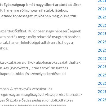
2026
Egészségnap ismét nagy sikert aratott a diákok
2026
 hanem arról is, hogy a fiatalok játékos,
etmód fontosságát, miközben még jól is érzik
202
202
k az érdeklődőket. Különösen nagy népszerűségnek
2025
sztalhatták meg a mély relaxáció nyugtató hatását.
2025
ltak, hanem lehetőséget adtak arra is, hogy a
shoz.
2025
2025
ázsoktatáson a diákok alapfogásokat sajátíthattak
2025
. Az úgynevezett „intim sarok” diszkrét és
árkapcsolatokkal és személyes kérdésekkel
2025
2025
mban. A résztvevők vércukor- és
2025
egészségteszt segítségével visszajelzést kaphattak
2025
lyeiről szóló előadás pedig elgondolkodtató és
s hatással lehetnek a fiatalok döntéseire.