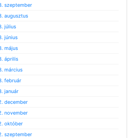
. szeptember
. augusztus
. július
. június
. május
. április
. március
. február
. január
2. december
2. november
. október
. szeptember