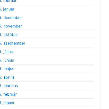
. február
. január
5. december
5. november
. október
. szeptember
. július
. június
. május
. április
. március
. február
. január