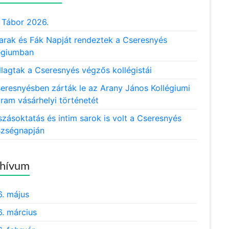
Tábor 2026.
rak és Fák Napját rendeztek a Cseresnyés
égiumban
llagtak a Cseresnyés végzős kollégistái
eresnyésben zárták le az Arany János Kollégiumi
ram vásárhelyi történetét
zásoktatás és intim sarok is volt a Cseresnyés
zségnapján
hívum
. május
. március