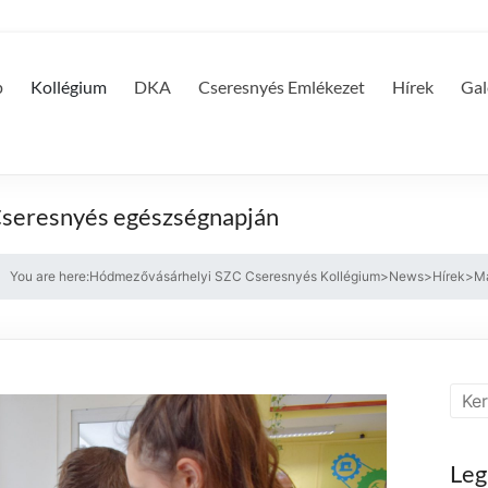
p
Kollégium
DKA
Cseresnyés Emlékezet
Hírek
Gal
 Cseresnyés egészségnapján
You are here:
Hódmezővásárhelyi SZC Cseresnyés Kollégium
>
News
>
Hírek
>
Ma
Leg