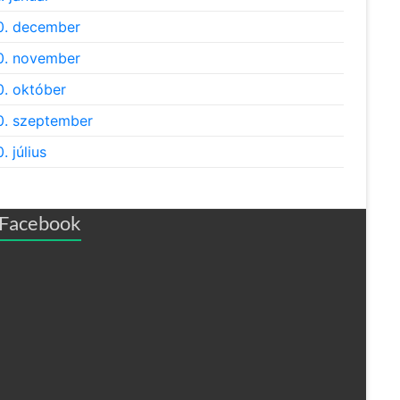
0. december
0. november
. október
. szeptember
. július
Facebook