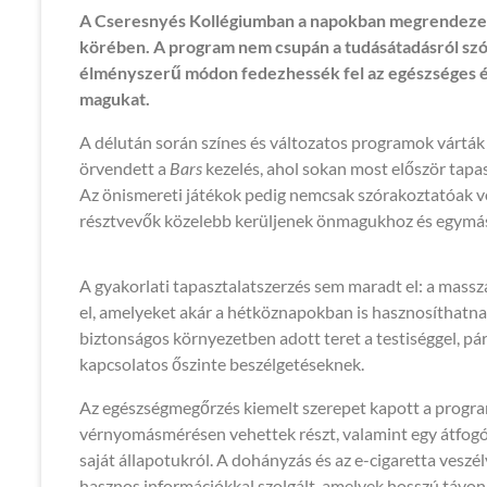
A Cseresnyés Kollégiumban a napokban megrendezett 
körében. A program nem csupán a tudásátadásról szólt,
élményszerű módon fedezhessék fel az egészséges él
magukat.
A délután során színes és változatos programok vártá
örvendett a
Bars
kezelés, ahol sokan most először tapa
Az önismereti játékok pedig nemcsak szórakoztatóak vo
résztvevők közelebb kerüljenek önmagukhoz és egymá
A gyakorlati tapasztalatszerzés sem maradt el: a massz
el, amelyeket akár a hétköznapokban is hasznosíthatnak
biztonságos környezetben adott teret a testiséggel, p
kapcsolatos őszinte beszélgetéseknek.
Az egészségmegőrzés kiemelt szerepet kapott a progra
vérnyomásmérésen vehettek részt, valamint egy átfogó 
saját állapotukról. A dohányzás és az e-cigaretta veszé
hasznos információkkal szolgált, amelyek hosszú távon i