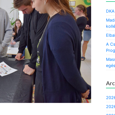
DKA 
Mada
koll
Elba
A Cs
Prog
Mass
egés
Arc
2026
2026