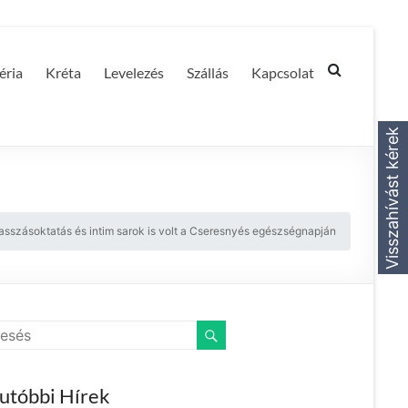
éria
Kréta
Levelezés
Szállás
Kapcsolat
Visszahívást kérek
sszásoktatás és intim sarok is volt a Cseresnyés egészségnapján
utóbbi Hírek