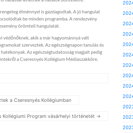
202
rengeteg élménnyel is gazdagodtak. A jó hangulat
202
 kapcsolódtak be minden programba. A rendezvény
2024
 esemény örömteli hangulatát.
2024
i védőnőknek, akik a már hagyománnyá vált
2024
rogramokat szerveztek. Az egészségnapon tanulás és
án hatékonyak. Az egészségtudatosság magjait pedig
2024
rténtekről a Cseresnyés Kollégium Médiaszakköre.
2024
2024
2024
2024
ztek a Cseresnyés Kollégiumban
202
 Kollégiumi Program vásárhelyi történetét
→
202
2023