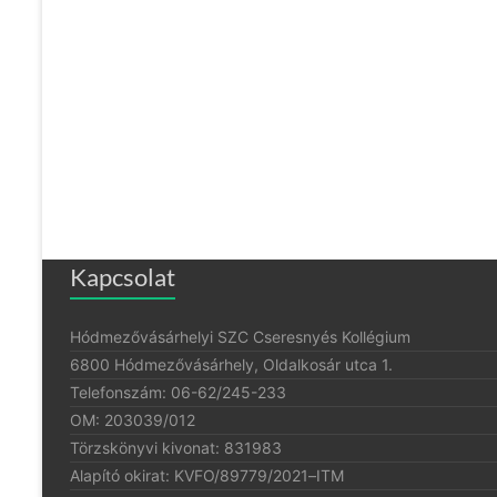
Kapcsolat
Hódmezővásárhelyi SZC Cseresnyés Kollégium
6800 Hódmezővásárhely, Oldalkosár utca 1.
Telefonszám: 06-62/245-233
OM: 203039/012
Törzskönyvi kivonat: 831983
Alapító okirat:
KVFO/89779/2021
–
ITM