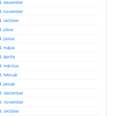
4. december
4. november
. október
. július
. június
. május
. április
. március
. február
. január
3. december
3. november
. október