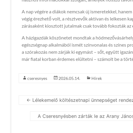
A nap végére a diákok nemcsak új ismeretekkel, hanem 
végig érezhető volt, a résztvevők aktívan és lelkesen
zárásaként kiosztott jutalmak csak tovább fokozták az
A házigazdák köszönetet mondtak a hódmezővásárhely
egészségnap alkalmából ismét színvonalas és színes p
a szórakozás nem zárják ki egymást – sőt, együtt igaz
már fiatal korban érdemes elültetni – számolt be a tö
cseresnyes
2026.05.14.
Hírek
←
Lélekemelő költészetnapi ünnepséget rende
A Cseresnyésben zárták le az Arany János