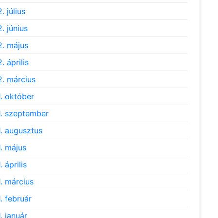
. július
. június
. május
. április
. március
. október
. szeptember
. augusztus
. május
 április
. március
. február
. január